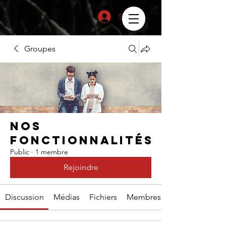
Se connecter
Groupes
Nos
fonctionnalités
Public
·
1 membre
Rejoindre
Discussion
Médias
Fichiers
Membres