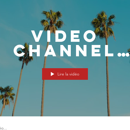
ionnalités
Video
Channel
Name
Lire la vidéo
alités
Fichiers
Membres
À propos