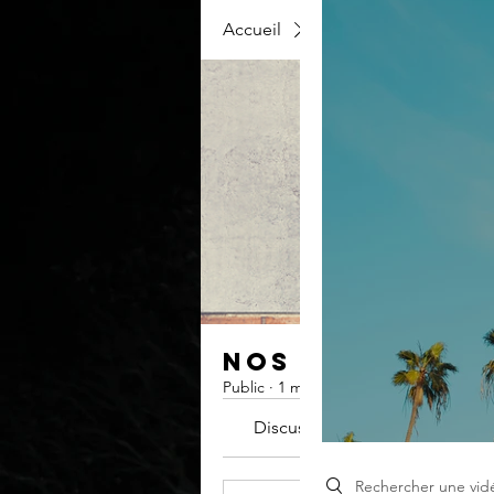
Accueil
Groupes
Nos fonct
Nos fonctionn
Public
·
1 membre
Discussion
Médias
Search videos